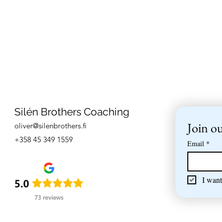
Silén Brothers Coaching
Join ou
oliver@silenbrothers.fi
+358 45 349 1559
Email
*
I want