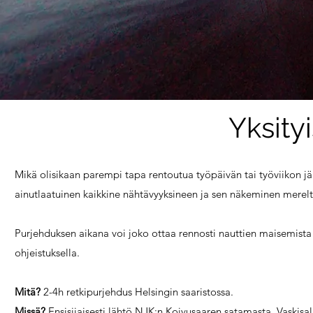
Yksity
Mikä olisikaan parempi tapa rentoutua työpäivän tai työviikon jä
ainutlaatuinen kaikkine nähtävyyksineen ja sen näkeminen mer
Purjehduksen aikana voi joko ottaa rennosti nauttien maisemista j
ohjeistuksella.
Mitä?
2-4h retkipurjehdus Helsingin saaristossa.
Missä?
Ensisijaisesti lähtö NJK:n Koivusaaren satamasta, Vaskis