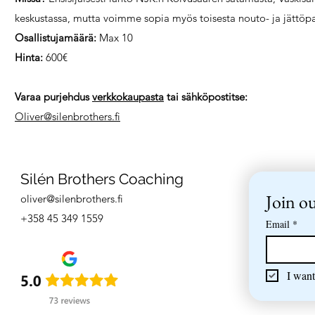
keskustassa, mutta voimme sopia myös toisesta nouto- ja jättöpa
Osallistujamäärä:
Max 10
Hinta:
600€
Varaa purjehdus
verkkokaupasta
tai sähköpostitse:
Oliver@silenbrothers.fi
Silén Brothers Coaching
Join ou
oliver@silenbrothers.fi
+358 45 349 1559
Email
*
I want