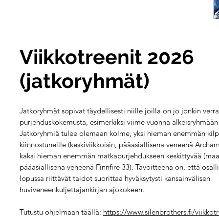
Viikkotreenit 2026
(jatkoryhmät)
Jatkoryhmät sopivat täydellisesti niille joilla on jo jonkin verr
purjehduskokemusta, esimerkiksi viime vuonna alkeisryhmään o
Jatkoryhmiä tulee olemaan kolme, yksi hieman enemmän kilp
kiinnostuneille (keskiviikkoisin, pääasiallisena veneenä Archam
kaksi hieman enemmän matkapurjehdukseen keskittyvää (maanan
pääasiallisena veneenä Finnfire 33). Tavoitteena on, että osalli
lopussa riittävät taidot suorittaa hyväksytysti kansainvälisen
huviveneenkuljettajankirjan ajokokeen.
Tutustu ohjelmaan täällä:
https://www.silenbrothers.fi/viikkotr