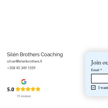
Silén Brothers Coaching
Join ou
oliver@silenbrothers.fi
+358 45 349 1559
Email
*
I want