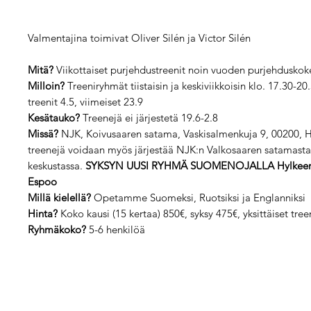
Valmentajina toimivat Oliver Silén ja Victor Silén
Mitä?
Viikottaiset purjehdustreenit noin vuoden purjehdusko
Milloin?
Treeniryhmät tiistaisin ja keskiviikkoisin klo. 17.30-2
treenit 4.5, viimeiset 23.9
Kesätauko?
Treenejä ei järjestetä 19.6-2.8
Missä?
NJK, Koivusaaren satama, Vaskisalmenkuja 9, 00200, He
treenejä voidaan myös järjestää NJK:n Valkosaaren satamasta
keskustassa.
SYKSYN UUSI RYHMÄ SUOMENOJALLA Hylkeenpy
Espoo
Millä kielellä?
Opetamme Suomeksi, Ruotsiksi ja Englanniksi
Hinta?
Koko kausi (15 kertaa) 850€, syksy 475€, yksittäiset tree
Ryhmäkoko?
5-6 henkilöä