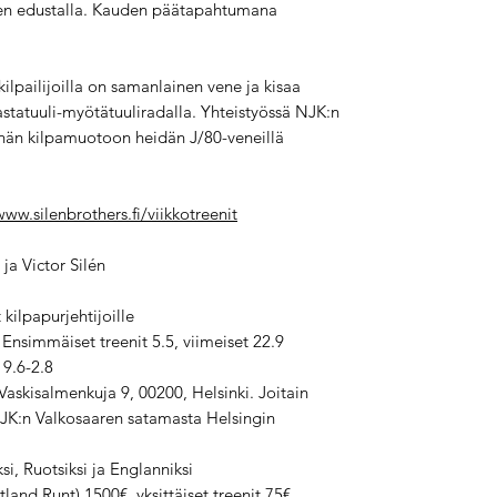
aaren edustalla. Kauden päätapahtumana
 kilpailijoilla on samanlainen vene ja kisaa
astatuuli-myötätuuliradalla. Yhteistyössä NJK:n
än kilpamuotoon heidän J/80-veneillä
www.silenbrothers.fi/viikkotreenit
ja Victor Silén
 kilpapurjehtijoille
 Ensimmäiset treenit 5.5, viimeiset 22.9
19.6-2.8
askisalmenkuja 9, 00200, Helsinki. Joitain
NJK:n Valkosaaren satamasta Helsingin
 Ruotsiksi ja Englanniksi
land Runt) 1500€, yksittäiset treenit 75€