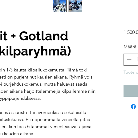
it + Gotland
1 500,
(kilparyhmä)
Määrä
noin 1-3 kautta kilpailukokemusta. Tämä toki
Tuote 
isesti on purjehtinut kausien aikana. Ryhmä voisi
mpi purjehduskokemus, mutta haluavat saada
den aikana harjoittelemme ja kilpailemme niin
tyyppipurjehduksessa.
ensä saaristo- tai avomerikisaa sekalaisilla
asoituslukunsa. Eli nopeammalla veneellä pitää
een, kun taas hitaammat veneet saavat ajassa
uu kauden aikana