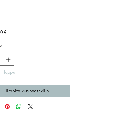
Hinta
00 €
*
on loppu
Ilmoita kun saatavilla