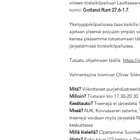
viiteen tiistaikilpailuun Lauttas
toimii
Gotland Runt 27.6-1.7
.
Yksityyppikilpailuissa taas kaikilla
ajetaan yleensä poijujen ympäri v
kanssa pääsemme tutustumaan täh
järjestämissä torstaikilpailuissa.
Tutustu ohjelmaan täällä:
https://
Valmentajina toimivat Oliver Silén 
Mitä?
Viikottaiset purjehdustreenit
Milloin?
Tiistaisin klo 17.30-20.30.
Kesätauko?
Treenejä ei järjestetä 
Missä?
NJK, Koivusaaren satama, V
treenejä voidaan myös järjestää 
keskustassa
Millä kielellä?
Opetamme Suomeksi,
Hinta?
Koko kausi (15 kertaa + Got