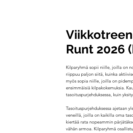
Viikkotreen
Runt 2026 
Kilparyhmä sopii niille, joilla on 
riippuu paljon siitä, kuinka aktiiv
myös sopia niille, joilla on pide
ensimmäisiä kilpakokemuksia. Kau
tasoituspurjehduksessa, kuin yksi
Tasoituspurjehduksessa ajetaan yle
veneillä, joilla on kaikilla oma t
kiertää rata nopeammin pärjätäks
vähän armoa. Kilparyhmä osallist