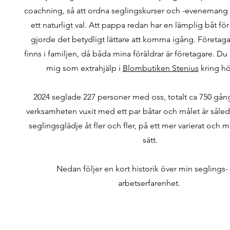
coachning, så att ordna seglingskurser och -evenemang
ett naturligt val. Att pappa redan har en lämplig båt f
gjorde det betydligt lättare att komma igång. Företaga
finns i familjen, då båda mina föräldrar är företagare. Du 
mig som extrahjälp i
Blombutiken Stenius
kring hö
2024 seglade 227 personer med oss, totalt ca 750 gån
verksamheten vuxit med ett par båtar och målet är såled
seglingsglädje åt fler och fler, på ett mer varierat och me
sätt.
Nedan följer en kort historik över min seglings-
arbetserfarenhet.