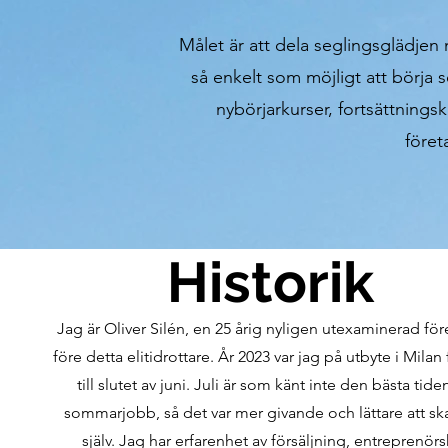
Målet är att dela seglingsglädje
så enkelt som möjligt att börja
nybörjarkurser, fortsättnings
före
Historik
Jag är Oliver Silén, en 25 årig nyligen utexaminerad fö
före detta elitidrottare. År 2023 var jag på utbyte i M
ilan
till slutet av juni. Juli är som känt inte den bästa tiden
sommarjobb, så det var mer givande och lättare att s
själv. Jag har erfarenhet av försäljning, entreprenör