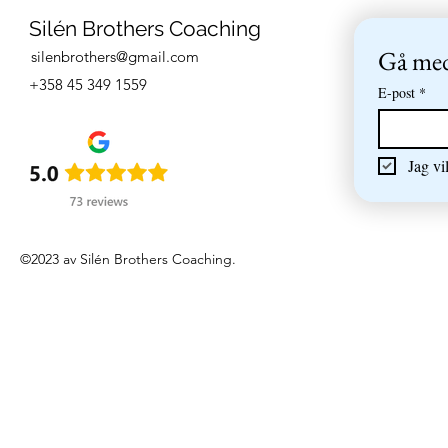
Silén Brothers Coaching
Gå med 
silenbrothers@gmail.com
+358 45 349 1559
E-post
*
Jag vi
©2023 av Silén Brothers Coaching.