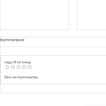
Kommentarer
Lägg till ett betyg
Är du intresserad av att
Seglingsresa
Skriv en kommentar...
segla i Medelhavet våren
Medelhave
2026?