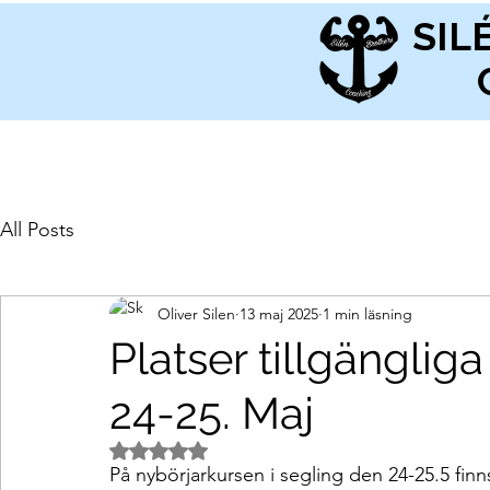
SIL
All Posts
Oliver Silen
13 maj 2025
1 min läsning
Platser tillgänglig
24-25. Maj
Betygsatt till NaN av 5 stjärnor.
På nybörjarkursen i segling den 24-25.5 finn