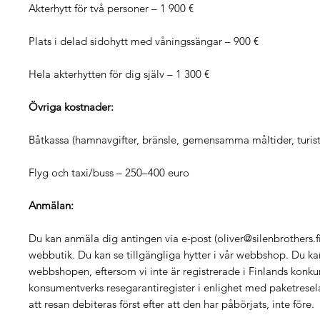
Akterhytt för två personer – 1 900 €
Plats i delad sidohytt med våningssängar – 900 €
Hela akterhytten för dig själv – 1 300 €
Övriga kostnader:
Båtkassa (hamnavgifter, bränsle, gemensamma måltider, turist
Flyg och taxi/buss – 250–400 euro
Anmälan:
Du kan anmäla dig antingen via e-post (oliver@silenbrothers.fi)
webbutik. Du kan se tillgängliga hytter i vår webbshop. Du kan
webbshopen, eftersom vi inte är registrerade i Finlands konku
konsumentverks resegarantiregister i enlighet med paketresela
att resan debiteras först efter att den har påbörjats, inte före.