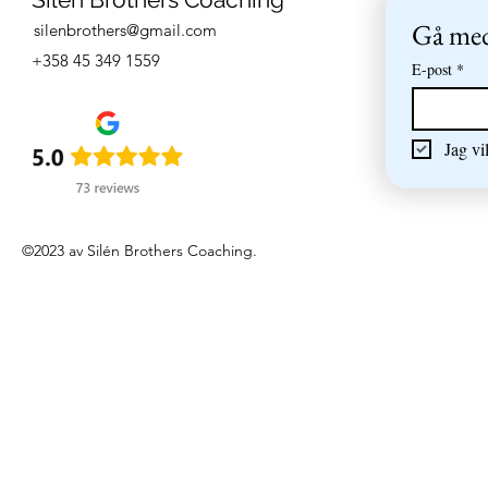
Gå med 
silenbrothers@gmail.com
+358 45 349 1559
E-post
*
Jag vi
©2023 av Silén Brothers Coaching.