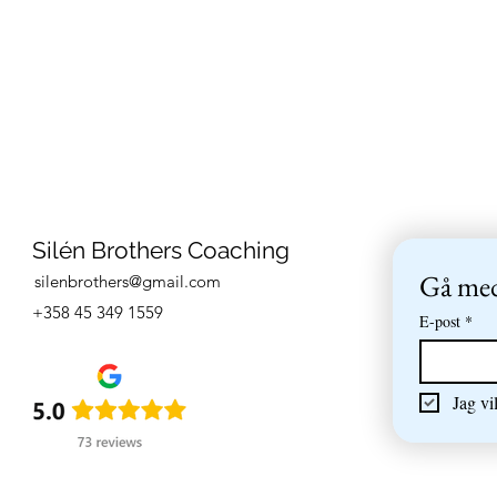
Silén Brothers Coaching
Gå med 
silenbrothers@gmail.com
+358 45 349 1559
E-post
*
Jag vi