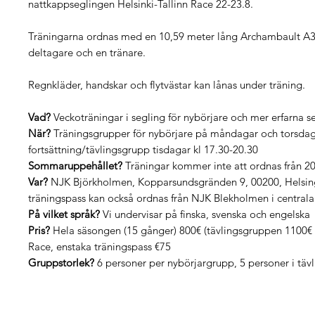
nattkappseglingen Helsinki-Tallinn Race 22-23.8.
Träningarna ordnas med en 10,59 meter lång Archambault A
deltagare och en tränare.
Regnkläder, handskar och flytvästar kan lånas under träning.
Vad?
Veckoträningar i segling för nybörjare och mer erfarna s
När?
Träningsgrupper för nybörjare på måndagar och torsdaga
fortsättning/tävlingsgrupp tisdagar kl 17.30-20.30
Sommaruppehållet?
Träningar kommer inte att ordnas från 20.6
Var?
NJK Björkholmen, Kopparsundsgränden 9, 00200, Helsing
träningspass kan också ordnas från NJK Blekholmen i centrala
På vilket språk?
Vi undervisar på finska, svenska och engelska
Pris?
Hela säsongen (15 gånger) 800€ (tävlingsgruppen 1100€ in
Race, enstaka träningspass €75
Gruppstorlek?
6 personer per nybörjargrupp, 5 personer i tä