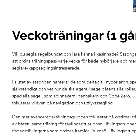
Veckoträningar (1 gå
Vill du segla regelbundet och lära känna likasinnade? Säson
att ordna träningspass varje vecka för både nybörjare och mer
seglare/kappseglingsintresserade.
I slutet av säsongen hanterar de som deltagit i nybörjargrup
självständigt och vet hur de ska agera i segelbåtens alla roller
speciella segel, som spinnakern, gennakern och Code Zero. 
fokuserar vi även på navigation och utflyktssegling.
Den mer avancerade/tävlingsgruppen fokuserar på optimal tr
av båten, samt träning för tävlingssituationer. Tävlingsgruppen
tisdagstävlingarna som ordnas framför Drumsö. Tävlingsgrupp