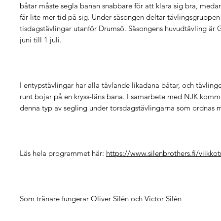
båtar måste segla banan snabbare för att klara sig bra, med
får lite mer tid på sig. Under säsongen deltar tävlingsgruppen
tisdagstävlingar utanför Drumsö. Säsongens huvudtävling är 
juni till 1 juli.
I entypstävlingar har alla tävlande likadana båtar, och tävlinge
runt bojar på en kryss-läns bana. I samarbete med NJK komme
denna typ av segling under torsdagstävlingarna som ordnas m
Läs hela programmet här:
https://www.silenbrothers.fi/viikkot
Som tränare fungerar Oliver Silén och Victor Silén