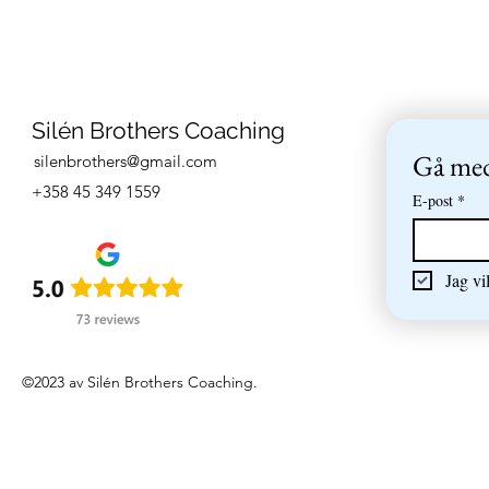
Silén Brothers Coaching
Gå med 
silenbrothers@gmail.com
+358 45 349 1559
E-post
*
Jag vi
©2023 av Silén Brothers Coaching.